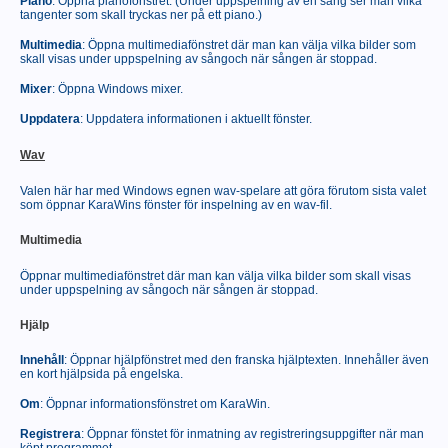
Piano
: Öppna pianofönstret. (Under uppspelning av en sång ser man vilka
tangenter som skall tryckas ner på ett piano.)
Multimedia
: Öppna multimediafönstret där man kan välja vilka bilder som
skall visas under uppspelning av sångoch när sången är stoppad.
Mixer
: Öppna Windows mixer.
Uppdatera
: Uppdatera informationen i aktuellt fönster.
Wav
Valen här har med Windows egnen wav-spelare att göra förutom sista valet
som öppnar KaraWins fönster för inspelning av en wav-fil.
Multimedia
Öppnar multimediafönstret där man kan välja vilka bilder som skall visas
under uppspelning av sångoch när sången är stoppad.
Hjälp
Innehåll
: Öppnar hjälpfönstret med den franska hjälptexten. Innehåller även
en kort hjälpsida på engelska.
Om
: Öppnar informationsfönstret om KaraWin.
Registrera
: Öppnar fönstet för inmatning av registreringsuppgifter när man