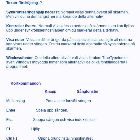
Texter fördröjning
: ?
Synkroniseringshjälp nederst
: Normalt visas denna överst på skärmen.
Men vill du ha den längst ner markerar de detta alternativ.
Kontroller överst
: Normalt visas dessa nederst på skärmen men kan flyttas
upp under synkroniseringshjälpen om du markerar detta alternativ.
Visa noter
: Vissa midifiler är gjorda på ett speciellt sätt som gör att noterna
kan visas under sången. Om du markerat detta alternativ så syns noterna på
skärmen.
Windowsfonter
: Om detta alternativ är valt visas förutom TrueTypefonter
även Windows inbyggda fonter som alternativ i de olika fontdialogerna i
programmet.
Kortkommandon
Knapp
Sångfönster
Mellanslag
Pausa eller fortsätt sången.
Enter
Spela upp sången.
Esc
Stoppa sången och visa indexfönster.
F1
Hjälp
Ctrl F1
Öppna grundinställningsfönstret.