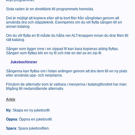
köpt programmet.
Sista raden är en direktlänk till programmets hemsida.
Det är möjligt att kopiera eller att ta bort filer från sånglistan genom att
använda dra och släppteknik. Exempelvis om du vill flytta sången till en
annan katalog.
Om du vill flytta en fil måste du hålla ner ALT-knappen innan du drar filen till
rätt katalog.
Sånger som ligger inne i en zippad fil kan bara kopieras aldrig flyttas.
Sången som flyttas blir en ny fil och inte en del av en zip-fil.
Jukeboxfönster
Sångerna kan flyttas om i listan antingen genom att dra dem till en ny plats
eller använda upp- och nerpilarna.
Förutom de alternativ som är valbara i menyerna i katalogfönstret har man
tillgång till nedanstående alternativ.
Arkiv
Ny
: Skapa en ny jukeboxfil
Öppna
: Öppna en jukeboxfil.
Spara
: Spara jukeboxfilen.