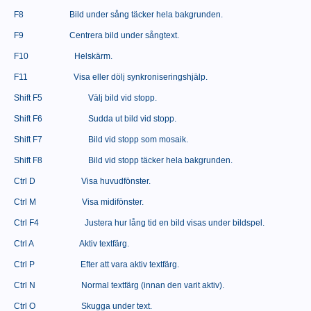
F8
Bild under sång täcker hela bakgrunden.
F9
Centrera bild under sångtext.
F10
Helskärm.
F11
Visa eller dölj synkroniseringshjälp.
Shift F5
Välj bild vid stopp.
Shift F6
Sudda ut bild vid stopp.
Shift F7
Bild vid stopp som mosaik.
Shift F8
Bild vid stopp täcker hela bakgrunden.
Ctrl D
Visa huvudfönster.
Ctrl M
Visa midifönster.
Ctrl F4
Justera hur lång tid en bild visas under bildspel.
Ctrl A
Aktiv textfärg.
Ctrl P
Efter att vara aktiv textfärg.
Ctrl N
Normal textfärg (innan den varit aktiv).
Ctrl O
Skugga under text.