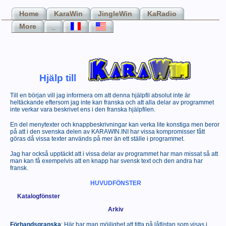
Home
KaraWin
JingleWin
KaRadio
More
_
Hjälp till
Till en början vill jag informera om att denna hjälpfil absolut inte är
heltäckande eftersom jag inte kan franska och att alla delar av programmet
inte verkar vara beskrivet ens i den franska hjälpfilen.
En del menytexter och knappbeskrivningar kan verka lite konstiga men beror
på att i den svenska delen av KARAWIN.INI har vissa kompromisser fått
göras då vissa texter används på mer än ett ställe i programmet.
Jag har också upptäckt att i vissa delar av programmet har man missat så att
man kan få exempelvis att en knapp har svensk text och den andra har
fransk.
HUVUDFÖNSTER
Katalogfönster
Arkiv
Förhandsgranska
: Här har man möjlighet att titta på låtlistan som visas i