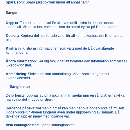
Spara som
: Spara jukeboxfilen under ett annat namn.
Sånger
Klipp ut
: Ta bort markerat val för att eventuellt klistra in det i en annan
jukeboxfil. Vill du ta bort valet helt kan du också trycka på Delete-knappen.
Kopiera
: Kopiera det markerade valet för att kunna kopiera det till en annan
plats.
Klistra in
: Klistra in informationen som valts med de två ovanstående
kommandona.
Ändra information
: Ger dig möjlighet att förändra den information som visas i
jukebox-fönstret.
Anmärkning
: Skriv in en kort anmärkning. Visas som en egen rad i
jukeboxfönstret.
Sångfönster
Detta fönster öppnas automatiskt när man spelar upp en sång. Alternativt kan
man välja det i huvudfönstren.
Beroende på vilket val man gjort så kan man behöva högerklicka på musen.
Högerklicks-funktionen fungerar även under uppspelning av sången. Då
dyker det upp en meny med följande val.
Visa katalogfönster
: Öppna katalogfönstret.