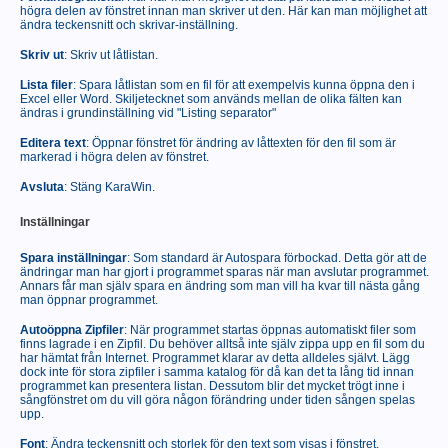
högra delen av fönstret innan man skriver ut den. Här kan man möjlighet att
ändra teckensnitt och skrivar-inställning.
Skriv ut
: Skriv ut låtlistan.
Lista filer
: Spara låtlistan som en fil för att exempelvis kunna öppna den i
Excel eller Word. Skiljetecknet som används mellan de olika fälten kan
ändras i grundinställning vid "Listing separator"
Editera text
: Öppnar fönstret för ändring av låttexten för den fil som är
markerad i högra delen av fönstret.
Avsluta
: Stäng KaraWin.
Inställningar
Spara inställningar
: Som standard är Autospara förbockad. Detta gör att de
ändringar man har gjort i programmet sparas när man avslutar programmet.
Annars får man själv spara en ändring som man vill ha kvar till nästa gång
man öppnar programmet.
Autoöppna Zipfiler
: När programmet startas öppnas automatiskt filer som
finns lagrade i en Zipfil. Du behöver alltså inte själv zippa upp en fil som du
har hämtat från Internet. Programmet klarar av detta alldeles självt. Lägg
dock inte för stora zipfiler i samma katalog för då kan det ta lång tid innan
programmet kan presentera listan. Dessutom blir det mycket trögt inne i
sångfönstret om du vill göra någon förändring under tiden sången spelas
upp.
Font
: Ändra teckensnitt och storlek för den text som visas i fönstret.