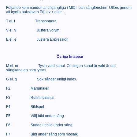
Följande kommandon är tillgängliga i MIDI- och sångfönstren. Utförs genom
att trycka bokstaven följt av + eller -.
T el. t
Transponera
V el. v
Justera volym
E el. e
Justera Expression
Övriga knappar
M el. m
Tysta vald kanal. Om ingen kanal är vald är det
sångkanalen som tystas.
G el. g
Sök sånger enligt index.
F2
Marginaler.
F3
Rullningslinjal.
F4
Bildspel.
F5
Välj bild under sång.
F6
Sudda ut bild under sång.
F7
Bild under sång som mosaik.