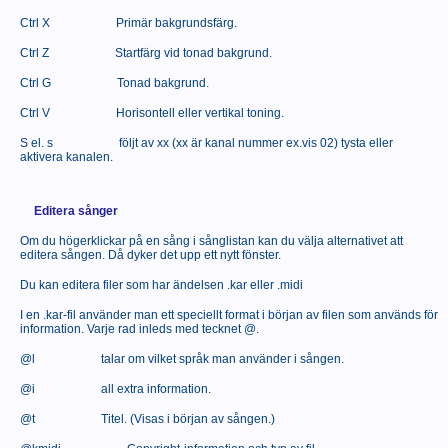
Ctrl X
Primär bakgrundsfärg.
Ctrl Z
Startfärg vid tonad bakgrund.
Ctrl G
Tonad bakgrund.
Ctrl V
Horisontell eller vertikal toning.
S el. s
följt av xx (xx är kanal nummer ex.vis 02) tysta eller
aktivera kanalen.
Editera sånger
Om du högerklickar på en sång i sånglistan kan du välja alternativet att
editera sången. Då dyker det upp ett nytt fönster.
Du kan editera filer som har ändelsen .kar eller .midi
I en .kar-fil använder man ett speciellt format i början av filen som används för
information. Varje rad inleds med tecknet @.
@l
talar om vilket språk man använder i sången.
@i
all extra information.
@t
Titel. (Visas i början av sången.)